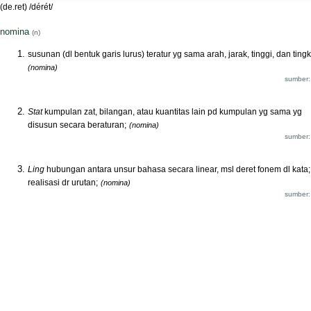
(de.ret) /dérét/
nomina
(n)
susunan (dl bentuk garis lurus) teratur yg sama arah, jarak, tinggi, dan ting
(nomina)
sumber:
Stat
kumpulan zat, bilangan, atau kuantitas lain pd kumpulan yg sama yg
disusun secara beraturan;
(nomina)
sumber:
Ling
hubungan antara unsur bahasa secara linear, msl deret fonem dl kata;
realisasi dr urutan;
(nomina)
sumber: