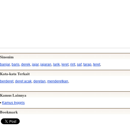
Sinonim
banjar
,
baris
,
derek
,
jajar
,
jajaran
,
larik
,
leret
,
ririt
,
saf
,
tarap
,
teret
,
Kata-kata Terkait
berderet
,
deret acak
,
deretan
,
menderetkan
,
Kamus Lainnya
•
Kamus Inggris
Bookmark