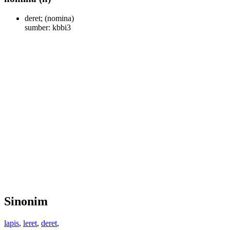
deret;
(nomina)
sumber: kbbi3
Sinonim
lapis
,
leret
,
deret
,