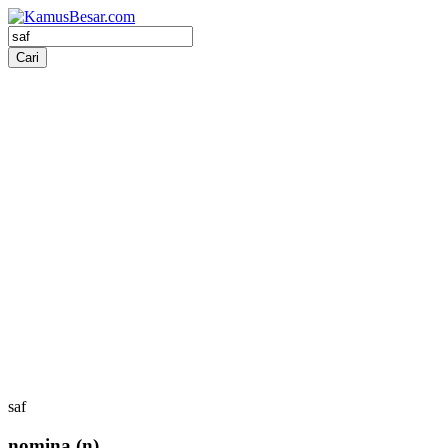
saf
nomina
(n)