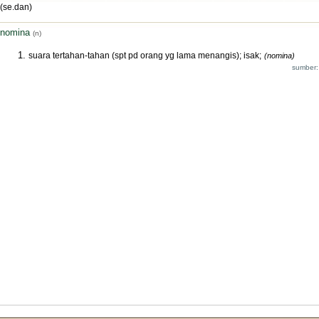
(se.dan)
nomina
(n)
suara tertahan-tahan (spt pd orang yg lama menangis); isak;
(nomina)
sumber: