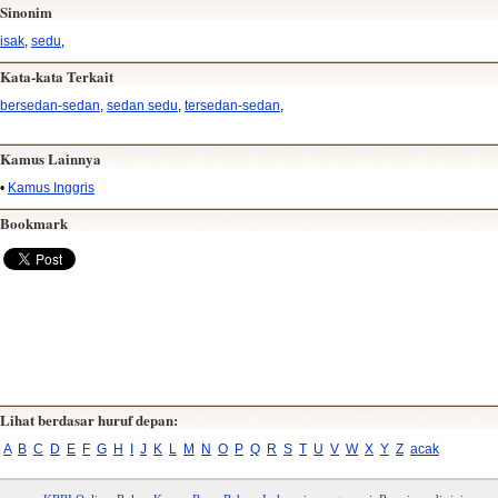
Sinonim
isak
,
sedu
,
Kata-kata Terkait
bersedan-sedan
,
sedan sedu
,
tersedan-sedan
,
Kamus Lainnya
•
Kamus Inggris
Bookmark
Lihat berdasar huruf depan:
A
B
C
D
E
F
G
H
I
J
K
L
M
N
O
P
Q
R
S
T
U
V
W
X
Y
Z
acak