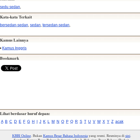
sedu sedan
,
Kata-kata Terkait
bersedan-sedan
,
sedan
,
tersedan-sedan
,
Kamus Lainnya
•
Kamus Inggris
Bookmark
Lihat berdasar huruf depan:
A
B
C
D
E
F
G
H
I
J
K
L
M
N
O
P
Q
R
S
T
U
V
W
X
Y
Z
acak
KBBI Online
. Bukan
Kamus Besar Bahasa Indonesia
yang resmi. Resminya di
sini
.
Sumber: Kamus Besar Bahasa Indonesia edisi 3. Hak cipta Pusat Bahasa (Pusba).