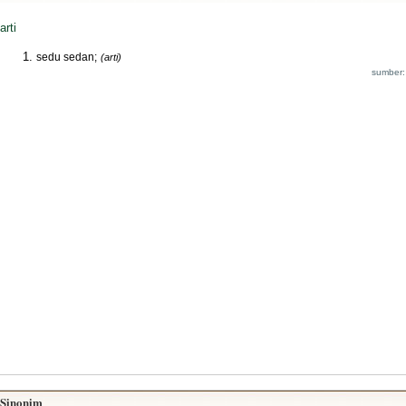
arti
sedu sedan;
(arti)
sumber:
Sinonim