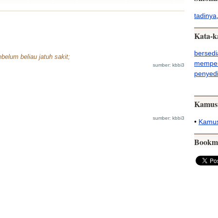
tadinya
Kata-k
bersedi
belum beliau jatuh sakit;
memper
sumber: kbbi3
penyed
Kamus
sumber: kbbi3
•
Kamus
Bookm