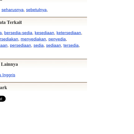
,
seharusnya
,
sebetulnya
,
ata Terkait
a
,
bersedia-sedia
,
kesediaan
,
ketersediaan
,
sediakan
,
menyediakan
,
penyedia
,
iaan
,
persediaan
,
sedia
,
sediaan
,
tersedia
,
 Lainnya
 Inggris
ark