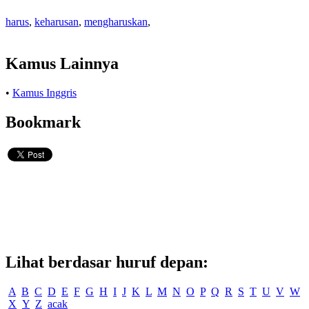
harus
,
keharusan
,
mengharuskan
,
Kamus Lainnya
•
Kamus Inggris
Bookmark
Lihat berdasar huruf depan:
A
B
C
D
E
F
G
H
I
J
K
L
M
N
O
P
Q
R
S
T
U
V
W
X
Y
Z
acak