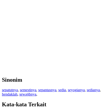
Sinonim
sepatutnya
,
semestinya
,
sepantasnya
,
sedia
,
seyogianya
,
sedianya
,
hendaklah
,
sewajibnya
,
Kata-kata Terkait