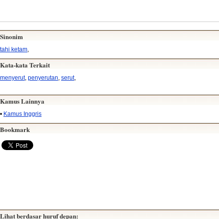
Sinonim
tahi ketam
,
Kata-kata Terkait
menyerut
,
penyerutan
,
serut
,
Kamus Lainnya
•
Kamus Inggris
Bookmark
Lihat berdasar huruf depan: