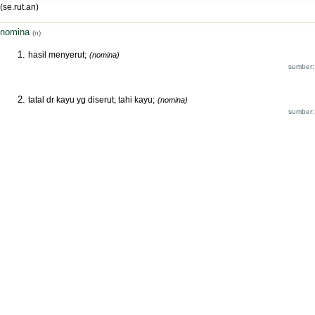
(se.rut.an)
nomina
(n)
hasil menyerut;
(nomina)
sumber:
tatal dr kayu yg diserut; tahi kayu;
(nomina)
sumber: