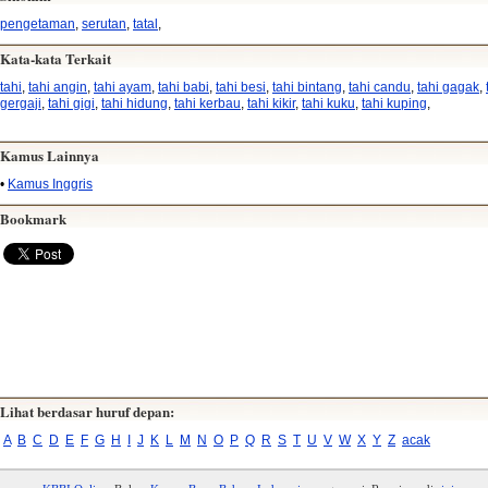
pengetaman
,
serutan
,
tatal
,
Kata-kata Terkait
tahi
,
tahi angin
,
tahi ayam
,
tahi babi
,
tahi besi
,
tahi bintang
,
tahi candu
,
tahi gagak
,
gergaji
,
tahi gigi
,
tahi hidung
,
tahi kerbau
,
tahi kikir
,
tahi kuku
,
tahi kuping
,
Kamus Lainnya
•
Kamus Inggris
Bookmark
Lihat berdasar huruf depan:
A
B
C
D
E
F
G
H
I
J
K
L
M
N
O
P
Q
R
S
T
U
V
W
X
Y
Z
acak