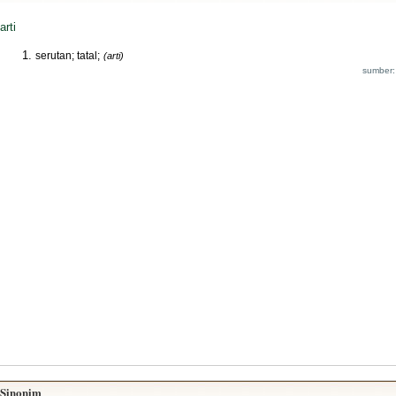
arti
serutan; tatal;
(arti)
sumber:
Sinonim