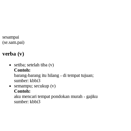
sesampai
(se.sam.pai)
verba
(v)
setiba; setelah tiba
(v)
Contoh:
barang-barang itu hilang - di tempat tujuan;
sumber: kbbi3
semampu; secukup
(v)
Contoh:
aku mencari tempat pondokan murah - gajiku
sumber: kbbi3