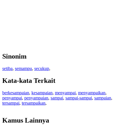
Sinonim
setiba
,
semampu
,
secukup
,
Kata-kata Terkait
berkesampaian
,
kesampaian
,
menyampai
,
menyampaikan
,
penyampai
,
penyampaian
,
sampai
,
sampai-sampai
,
sampaian
,
tersampai
,
tersampaikan
,
Kamus Lainnya