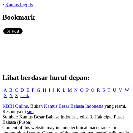
•
Kamus Inggris
Bookmark
Lihat berdasar huruf depan:
A
B
C
D
E
F
G
H
I
J
K
L
M
N
O
P
Q
R
S
T
U
V
W
X
Y
Z
acak
KBBI Online
. Bukan
Kamus Besar Bahasa Indonesia
yang resmi.
Resminya di
sini
.
Sumber: Kamus Besar Bahasa Indonesia edisi 3. Hak cipta Pusat
Bahasa (Pusba).
Content of this website may include technical inaccuracies or
typographical errors. Changes of the content may periodically made