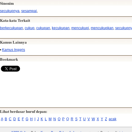
Sinonim
secukupnya
,
sesampai
,
Kata-kata Terkait
berkecukupan
,
cukup
,
cukupan
,
kecukupan
,
mencukupi
,
mencukupkan
,
secukupn
Kamus Lainnya
•
Kamus Inggris
Bookmark
Lihat berdasar huruf depan:
A
B
C
D
E
F
G
H
I
J
K
L
M
N
O
P
Q
R
S
T
U
V
W
X
Y
Z
acak