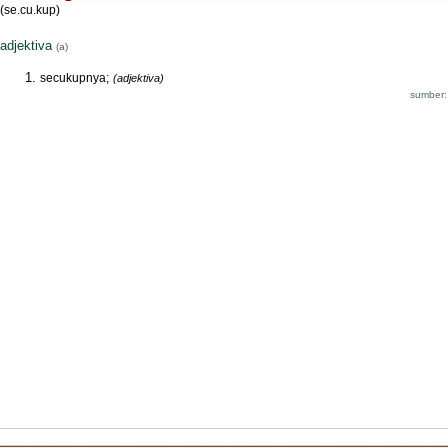
(se.cu.kup)
adjektiva
(a)
secukupnya;
(adjektiva)
sumber: