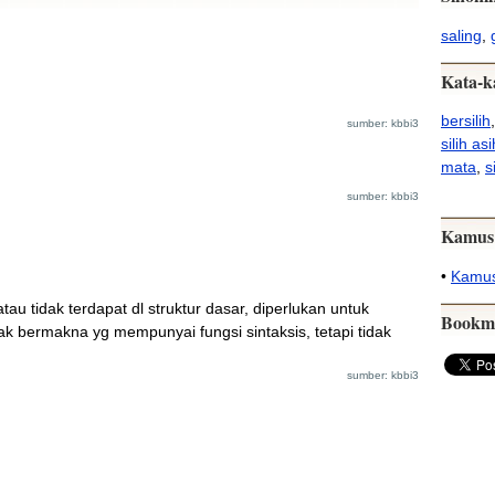
saling
,
Kata-k
bersilih
sumber: kbbi3
silih asi
mata
,
s
sumber: kbbi3
Kamus
•
Kamus
tau tidak terdapat dl struktur dasar, diperlukan untuk
Bookm
ak bermakna yg mempunyai fungsi sintaksis, tetapi tidak
sumber: kbbi3