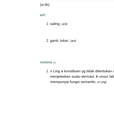
(si.lih)
arti
saling;
(arti)
ganti; tukar;
(arti)
nomina
(n)
n Ling
a
konstituen yg tidak ditentukan a
menjelaskan suatu derivasi;
b
unsur tid
mempunyai fungsi semantis;
(n Ling)