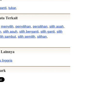
ganti
,
tukar
,
ata Terkait
,
menyilih
,
penyilihan
,
persilihan
,
silih asah
,
h
,
silih asuh
,
silih berganti
,
silih ganti
,
silih
ilih sambut
,
silih semilih
,
silihan
,
 Lainnya
 Inggris
ark