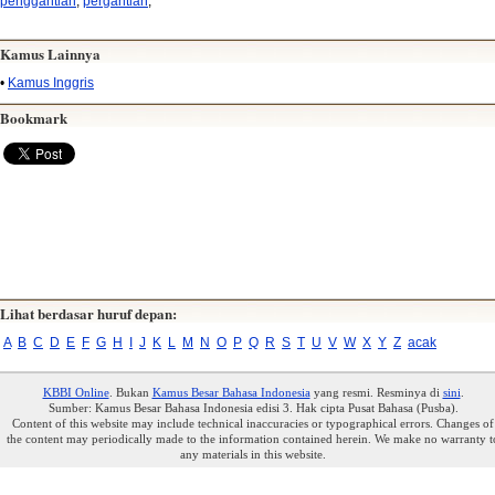
penggantian
,
pergantian
,
Kamus Lainnya
•
Kamus Inggris
Bookmark
Lihat berdasar huruf depan:
A
B
C
D
E
F
G
H
I
J
K
L
M
N
O
P
Q
R
S
T
U
V
W
X
Y
Z
acak
KBBI Online
. Bukan
Kamus Besar Bahasa Indonesia
yang resmi. Resminya di
sini
.
Sumber: Kamus Besar Bahasa Indonesia edisi 3. Hak cipta Pusat Bahasa (Pusba).
Content of this website may include technical inaccuracies or typographical errors. Changes of
the content may periodically made to the information contained herein. We make no warranty t
any materials in this website.