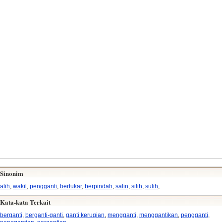
Sinonim
alih
,
wakil
,
pengganti
,
bertukar
,
berpindah
,
salin
,
silih
,
sulih
,
Kata-kata Terkait
berganti
,
berganti-ganti
,
ganti kerugian
,
mengganti
,
menggantikan
,
pengganti
,