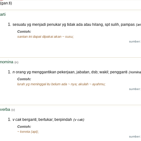
(gan.ti)
arti
sesuatu yg menjadi penukar yg tidak ada atau hilang, spt sulih, pampas
(art
Contoh:
santan ini dapat dipakai akan ~ susu;
sumber:
nomina
(n)
n
orang yg menggantikan pekerjaan, jabatan, dsb; wakil; pengganti
(nomina
Contoh:
lurah yg meninggal itu belum ada ~ nya; akulah ~ ayahmu;
sumber:
verba
(v)
v cak
berganti; bertukar; berpindah
(v cak)
Contoh:
~ kereta (api);
sumber: