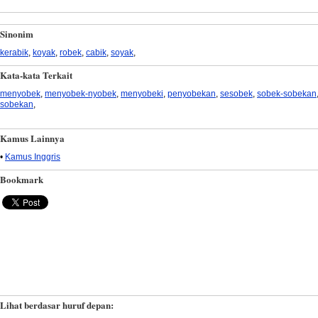
Sinonim
kerabik
,
koyak
,
robek
,
cabik
,
soyak
,
Kata-kata Terkait
menyobek
,
menyobek-nyobek
,
menyobeki
,
penyobekan
,
sesobek
,
sobek-sobekan
sobekan
,
Kamus Lainnya
•
Kamus Inggris
Bookmark
Lihat berdasar huruf depan: