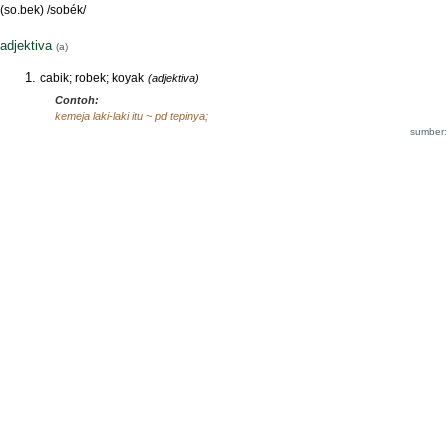
(so.bek) /sobék/
adjektiva
(a)
cabik; robek; koyak
(adjektiva)
Contoh:
kemeja laki-laki itu ~ pd tepinya;
sumber: