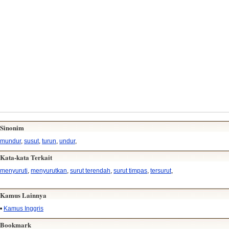
Sinonim
mundur
,
susut
,
turun
,
undur
,
Kata-kata Terkait
menyuruti
,
menyurutkan
,
surut terendah
,
surut timpas
,
tersurut
,
Kamus Lainnya
•
Kamus Inggris
Bookmark