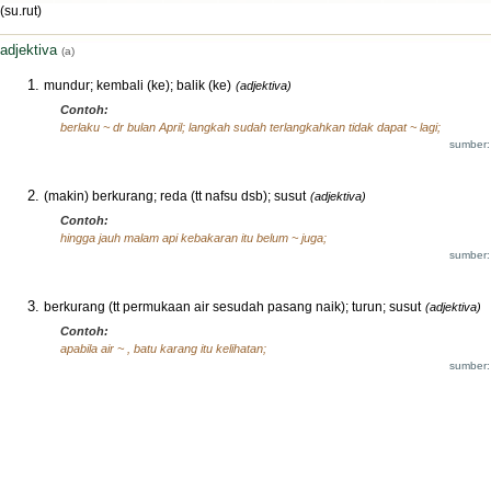
(su.rut)
adjektiva
(a)
mundur; kembali (ke); balik (ke)
(adjektiva)
Contoh:
berlaku ~ dr bulan April; langkah sudah terlangkahkan tidak dapat ~ lagi;
sumber:
(makin) berkurang; reda (tt nafsu dsb); susut
(adjektiva)
Contoh:
hingga jauh malam api kebakaran itu belum ~ juga;
sumber:
berkurang (tt permukaan air sesudah pasang naik); turun; susut
(adjektiva)
Contoh:
apabila air ~ , batu karang itu kelihatan;
sumber: