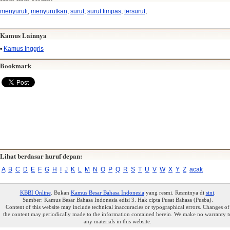
menyuruti
,
menyurutkan
,
surut
,
surut timpas
,
tersurut
,
Kamus Lainnya
•
Kamus Inggris
Bookmark
Lihat berdasar huruf depan:
A
B
C
D
E
F
G
H
I
J
K
L
M
N
O
P
Q
R
S
T
U
V
W
X
Y
Z
acak
KBBI Online
. Bukan
Kamus Besar Bahasa Indonesia
yang resmi. Resminya di
sini
.
Sumber: Kamus Besar Bahasa Indonesia edisi 3. Hak cipta Pusat Bahasa (Pusba).
Content of this website may include technical inaccuracies or typographical errors. Changes of
the content may periodically made to the information contained herein. We make no warranty t
any materials in this website.