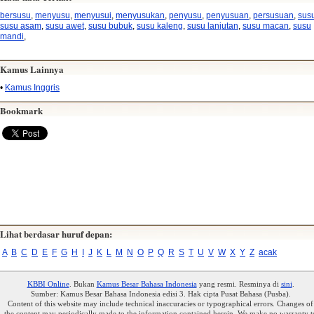
bersusu
,
menyusu
,
menyusui
,
menyusukan
,
penyusu
,
penyusuan
,
persusuan
,
sus
susu asam
,
susu awet
,
susu bubuk
,
susu kaleng
,
susu lanjutan
,
susu macan
,
susu
mandi
,
Kamus Lainnya
•
Kamus Inggris
Bookmark
Lihat berdasar huruf depan:
A
B
C
D
E
F
G
H
I
J
K
L
M
N
O
P
Q
R
S
T
U
V
W
X
Y
Z
acak
KBBI Online
. Bukan
Kamus Besar Bahasa Indonesia
yang resmi. Resminya di
sini
.
Sumber: Kamus Besar Bahasa Indonesia edisi 3. Hak cipta Pusat Bahasa (Pusba).
Content of this website may include technical inaccuracies or typographical errors. Changes of
the content may periodically made to the information contained herein. We make no warranty t