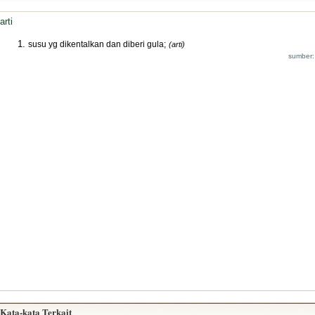
arti
susu yg dikentalkan dan diberi gula;
(arti)
sumber:
Kata-kata Terkait