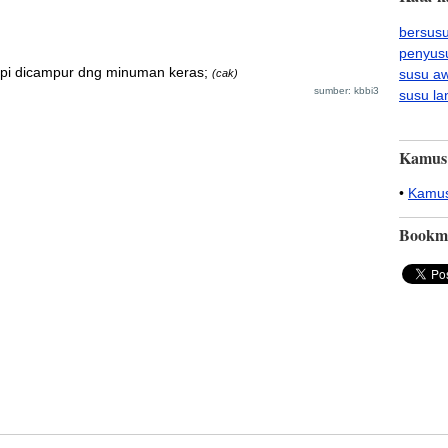
bersus
penyus
api dicampur dng minuman keras;
susu a
(cak)
sumber: kbbi3
susu la
Kamus
•
Kamus
Bookm