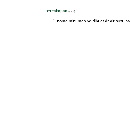
percakapan
(cak)
nama minuman yg dibuat dr air susu s