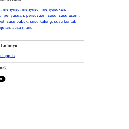
u
,
menyusu
,
menyusui
,
menyusukan
,
u
,
penyusuan
,
persusuan
,
susu
,
susu asam
,
wet
,
susu bubuk
,
susu kaleng
,
susu kental
,
njutan
,
susu mandi
,
 Lainnya
 Inggris
ark