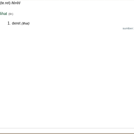
(te.ret) /térét/
lihat
(lih)
deret
(lihat)
sumber: