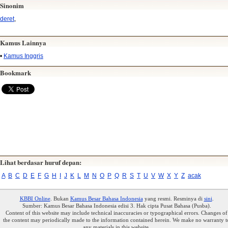
Sinonim
deret
,
Kamus Lainnya
•
Kamus Inggris
Bookmark
Lihat berdasar huruf depan:
A
B
C
D
E
F
G
H
I
J
K
L
M
N
O
P
Q
R
S
T
U
V
W
X
Y
Z
acak
KBBI Online
. Bukan
Kamus Besar Bahasa Indonesia
yang resmi. Resminya di
sini
.
Sumber: Kamus Besar Bahasa Indonesia edisi 3. Hak cipta Pusat Bahasa (Pusba).
Content of this website may include technical inaccuracies or typographical errors. Changes of
the content may periodically made to the information contained herein. We make no warranty t
any materials in this website.