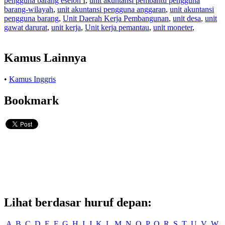
pengguna barang eselon I
,
unit akuntansi pembantu pengguna
barang-wilayah
,
unit akuntansi pengguna anggaran
,
unit akuntansi
pengguna barang
,
Unit Daerah Kerja Pembangunan
,
unit desa
,
unit
gawat darurat
,
unit kerja
,
Unit kerja pemantau
,
unit moneter
,
Kamus Lainnya
•
Kamus Inggris
Bookmark
Lihat berdasar huruf depan:
A
B
C
D
E
F
G
H
I
J
K
L
M
N
O
P
Q
R
S
T
U
V
W