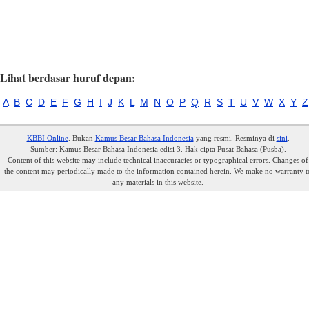
Lihat berdasar huruf depan:
A
B
C
D
E
F
G
H
I
J
K
L
M
N
O
P
Q
R
S
T
U
V
W
X
Y
Z
KBBI Online
. Bukan
Kamus Besar Bahasa Indonesia
yang resmi. Resminya di
sini
.
Sumber: Kamus Besar Bahasa Indonesia edisi 3. Hak cipta Pusat Bahasa (Pusba).
Content of this website may include technical inaccuracies or typographical errors. Changes of
the content may periodically made to the information contained herein. We make no warranty t
any materials in this website.