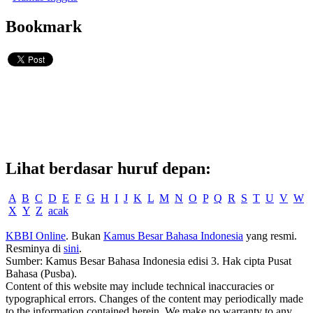
Bookmark
Lihat berdasar huruf depan:
A
B
C
D
E
F
G
H
I
J
K
L
M
N
O
P
Q
R
S
T
U
V
W
X
Y
Z
acak
KBBI Online
. Bukan
Kamus Besar Bahasa Indonesia
yang resmi.
Resminya di
sini
.
Sumber: Kamus Besar Bahasa Indonesia edisi 3. Hak cipta Pusat
Bahasa (Pusba).
Content of this website may include technical inaccuracies or
typographical errors. Changes of the content may periodically made
to the information contained herein. We make no warranty to any