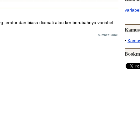
variabe
yg teratur dan biasa diamati atau krn berubahnya variabel
Kamus
sumber: kbbi3
•
Kamus
Bookm