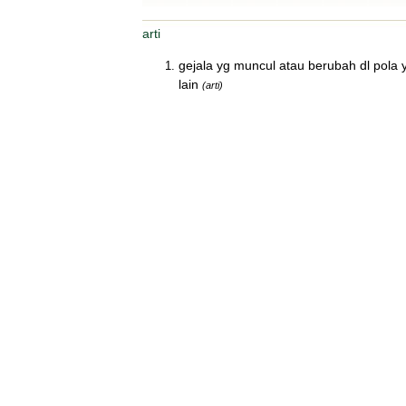
arti
gejala yg muncul atau berubah dl pola 
lain
(arti)