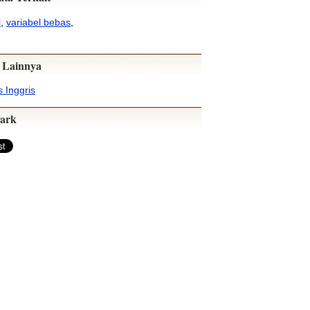
l
,
variabel bebas
,
 Lainnya
 Inggris
ark