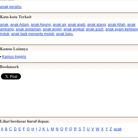
anak perahu
,
Kata-kata Terkait
anak
,
anak Adam
,
anak Agung
,
anak air
,
anak ajaib
,
anak alang
,
anak Allah
,
anak
ampang
,
anak andaman
,
anak angin
,
anak angkat
,
anak asuh
,
anak ayam kehilan
induk
,
anak baik menantu molek
,
anak baju
,
Kamus Lainnya
•
Kamus Inggris
Bookmark
Lihat berdasar huruf depan:
A
B
C
D
E
F
G
H
I
J
K
L
M
N
O
P
Q
R
S
T
U
V
W
X
Y
Z
acak