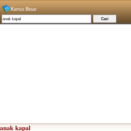
anak kapal