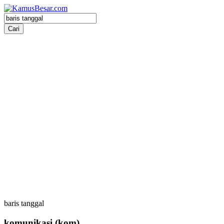
baris tanggal
komunikasi
(kom)