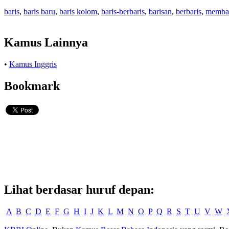
baris
,
baris baru
,
baris kolom
,
baris-berbaris
,
barisan
,
berbaris
,
membar
Kamus Lainnya
•
Kamus Inggris
Bookmark
Lihat berdasar huruf depan:
A
B
C
D
E
F
G
H
I
J
K
L
M
N
O
P
Q
R
S
T
U
V
W