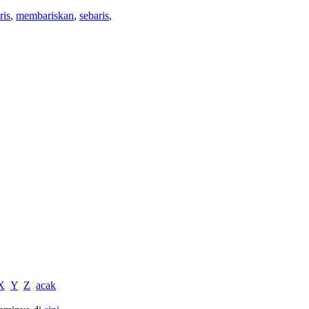
is
,
membariskan
,
sebaris
,
X
Y
Z
acak