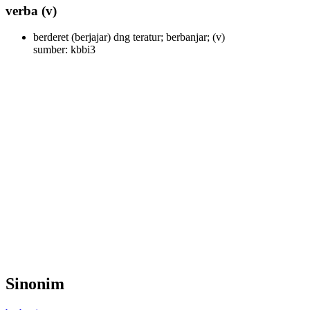
verba
(v)
berderet (berjajar) dng teratur; berbanjar;
(v)
sumber: kbbi3
Sinonim