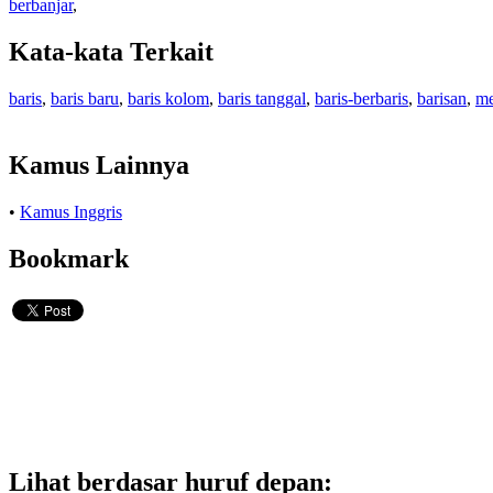
berbanjar
,
Kata-kata Terkait
baris
,
baris baru
,
baris kolom
,
baris tanggal
,
baris-berbaris
,
barisan
,
me
Kamus Lainnya
•
Kamus Inggris
Bookmark
Lihat berdasar huruf depan: