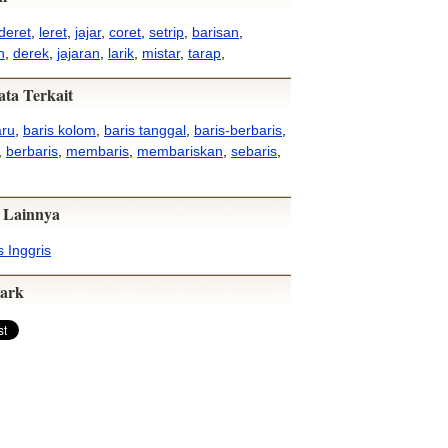
deret
,
leret
,
jajar
,
coret
,
setrip
,
barisan
,
n
,
derek
,
jajaran
,
larik
,
mistar
,
tarap
,
ata Terkait
aru
,
baris kolom
,
baris tanggal
,
baris-berbaris
,
,
berbaris
,
membaris
,
membariskan
,
sebaris
,
 Lainnya
 Inggris
ark