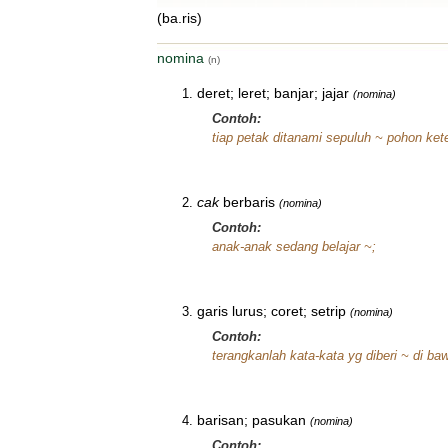
(ba.ris)
nomina
(n)
deret; leret; banjar; jajar
(nomina)
Contoh:
tiap petak ditanami sepuluh ~ pohon kete
cak
berbaris
(nomina)
Contoh:
anak-anak sedang belajar ~;
garis lurus; coret; setrip
(nomina)
Contoh:
terangkanlah kata-kata yg diberi ~ di ba
barisan; pasukan
(nomina)
Contoh: