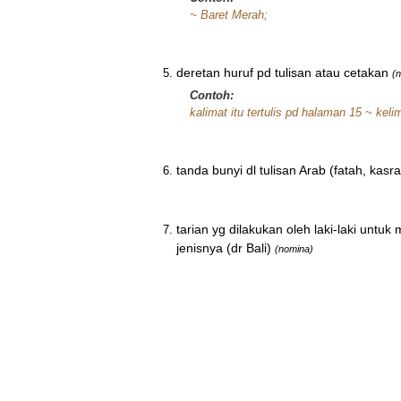
~ Baret Merah;
deretan huruf pd tulisan atau cetakan
(
Contoh:
kalimat itu tertulis pd halaman 15 ~ keli
tanda bunyi dl tulisan Arab (fatah, kasr
tarian yg dilakukan oleh laki-laki un
jenisnya (dr Bali)
(nomina)