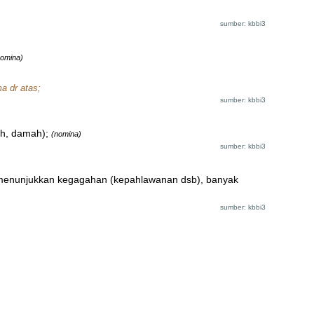
sumber: kbbi3
nomina)
ma dr atas;
sumber: kbbi3
ah, damah);
(nomina)
sumber: kbbi3
tuk menunjukkan kegagahan (kepahlawanan dsb), banyak
sumber: kbbi3