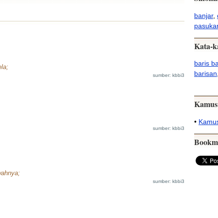
banjar
,
pasuka
Kata-k
baris b
la;
barisan
sumber: kbbi3
Kamus
•
Kamus
sumber: kbbi3
Bookm
wahnya;
sumber: kbbi3