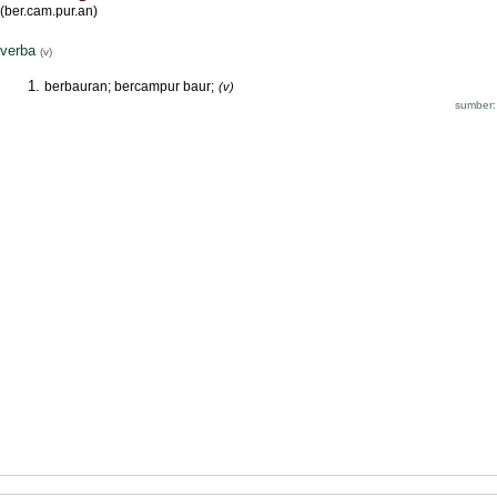
(ber.cam.pur.an)
verba
(v)
berbauran; bercampur baur;
(v)
sumber: