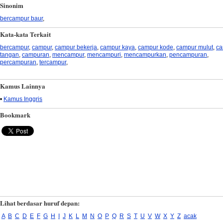
Sinonim
bercampur baur
,
Kata-kata Terkait
bercampur
,
campur
,
campur bekerja
,
campur kaya
,
campur kode
,
campur mulut
,
ca
tangan
,
campuran
,
mencampur
,
mencampuri
,
mencampurkan
,
pencampuran
,
percampuran
,
tercampur
,
Kamus Lainnya
•
Kamus Inggris
Bookmark
Lihat berdasar huruf depan:
A
B
C
D
E
F
G
H
I
J
K
L
M
N
O
P
Q
R
S
T
U
V
W
X
Y
Z
acak