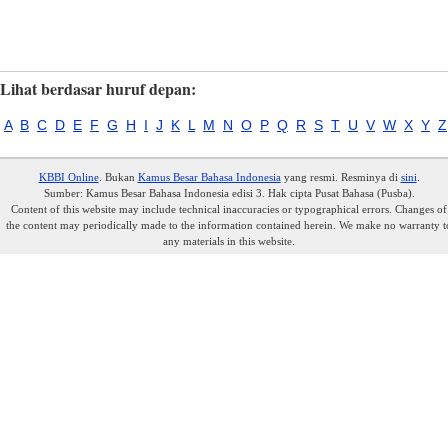
Lihat berdasar huruf depan:
A
B
C
D
E
F
G
H
I
J
K
L
M
N
O
P
Q
R
S
T
U
V
W
X
Y
Z
KBBI Online
. Bukan
Kamus Besar Bahasa Indonesia
yang resmi. Resminya di
sini
.
Sumber: Kamus Besar Bahasa Indonesia edisi 3. Hak cipta Pusat Bahasa (Pusba).
Content of this website may include technical inaccuracies or typographical errors. Changes of
the content may periodically made to the information contained herein. We make no warranty t
any materials in this website.