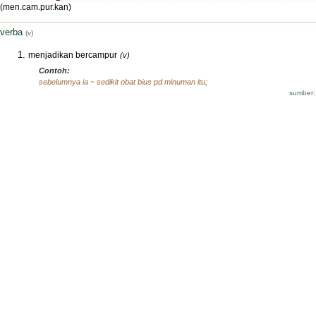
(men.cam.pur.kan)
verba
(v)
menjadikan bercampur
(v)
Contoh:
sebelumnya ia ~ sedikit obat bius pd minuman itu;
sumber: