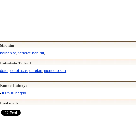
Sinonim
berbanjar
,
berleret
,
berurut
,
Kata-kata Terkait
deret
,
deret acak
,
deretan
,
menderetkan
,
Kamus Lainnya
•
Kamus Inggris
Bookmark