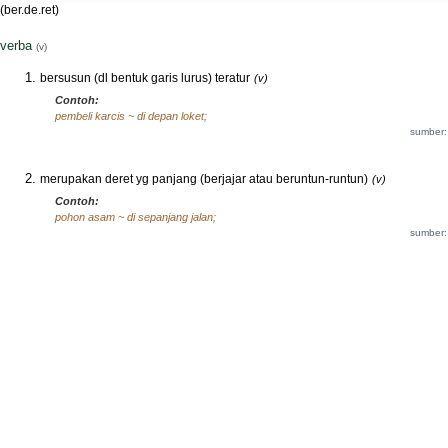
(ber.de.ret)
verba
(v)
bersusun (dl bentuk garis lurus) teratur
(v)
Contoh:
pembeli karcis ~ di depan loket;
sumber:
merupakan deret yg panjang (berjajar atau beruntun-runtun)
(v)
Contoh:
pohon asam ~ di sepanjang jalan;
sumber: