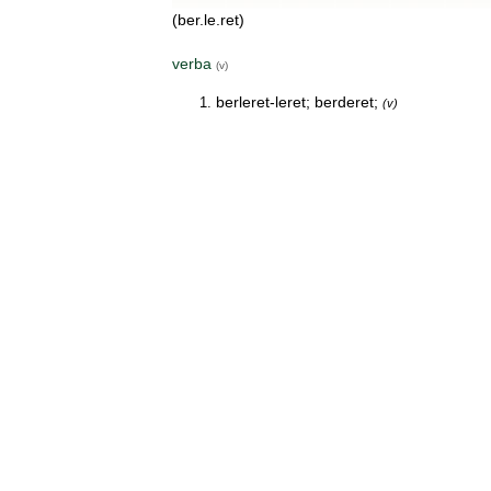
(ber.le.ret)
verba
(v)
berleret-leret; berderet;
(v)