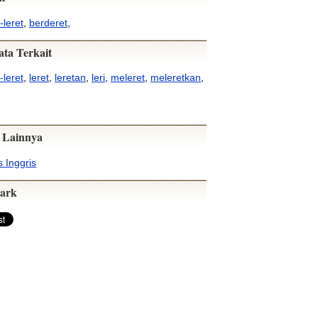
-leret
,
berderet
,
ata Terkait
-leret
,
leret
,
leretan
,
leri
,
meleret
,
meleretkan
,
 Lainnya
 Inggris
ark