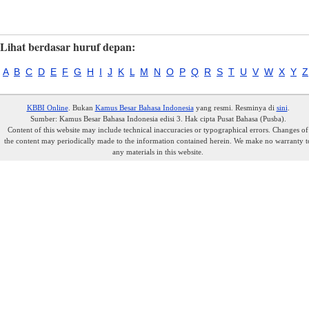
Lihat berdasar huruf depan:
A
B
C
D
E
F
G
H
I
J
K
L
M
N
O
P
Q
R
S
T
U
V
W
X
Y
Z
KBBI Online
. Bukan
Kamus Besar Bahasa Indonesia
yang resmi. Resminya di
sini
.
Sumber: Kamus Besar Bahasa Indonesia edisi 3. Hak cipta Pusat Bahasa (Pusba).
Content of this website may include technical inaccuracies or typographical errors. Changes of
the content may periodically made to the information contained herein. We make no warranty t
any materials in this website.