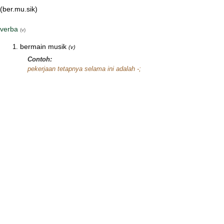
(ber.mu.sik)
verba
(v)
bermain musik
(v)
Contoh:
pekerjaan tetapnya selama ini adalah -;