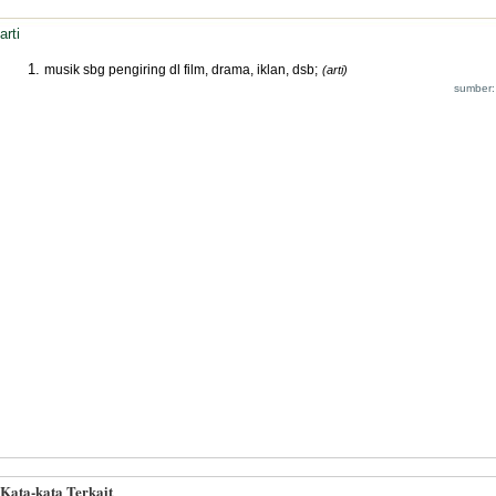
arti
musik sbg pengiring dl film, drama, iklan, dsb;
(arti)
sumber:
Kata-kata Terkait