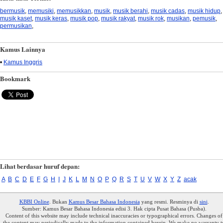
bermusik
,
memusiki
,
memusikkan
,
musik
,
musik berahi
,
musik cadas
,
musik hidup
,
musik kaset
,
musik keras
,
musik pop
,
musik rakyat
,
musik rok
,
musikan
,
pemusik
,
permusikan
,
Kamus Lainnya
•
Kamus Inggris
Bookmark
Lihat berdasar huruf depan:
A
B
C
D
E
F
G
H
I
J
K
L
M
N
O
P
Q
R
S
T
U
V
W
X
Y
Z
acak
KBBI Online
. Bukan
Kamus Besar Bahasa Indonesia
yang resmi. Resminya di
sini
.
Sumber: Kamus Besar Bahasa Indonesia edisi 3. Hak cipta Pusat Bahasa (Pusba).
Content of this website may include technical inaccuracies or typographical errors. Changes of
the content may periodically made to the information contained herein. We make no warranty t