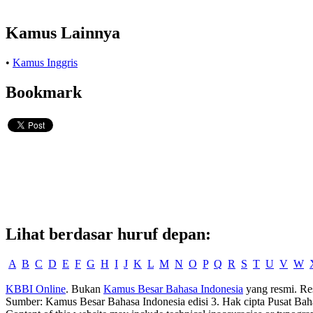
Kamus Lainnya
•
Kamus Inggris
Bookmark
Lihat berdasar huruf depan:
A
B
C
D
E
F
G
H
I
J
K
L
M
N
O
P
Q
R
S
T
U
V
W
KBBI Online
. Bukan
Kamus Besar Bahasa Indonesia
yang resmi. Re
Sumber: Kamus Besar Bahasa Indonesia edisi 3. Hak cipta Pusat Bah