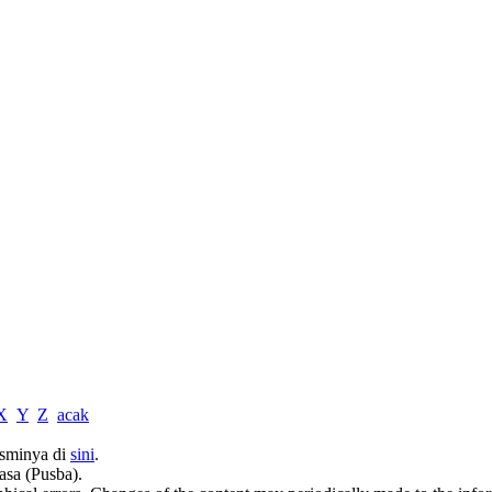
X
Y
Z
acak
sminya di
sini
.
asa (Pusba).