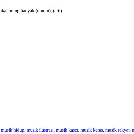
sukai orang banyak (umum);
(arti)
,
musik hidup
,
musik ilustrasi
,
musik kaset
,
musik keras
,
musik rakyat
,
m