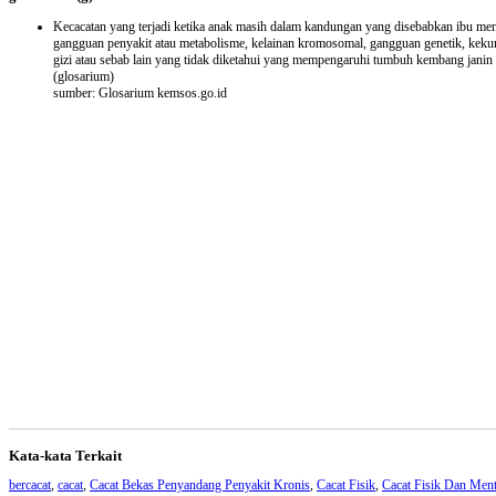
Kecacatan yang terjadi ketika anak masih dalam kandungan yang disebabkan ibu me
gangguan penyakit atau metabolisme, kelainan kromosomal, gangguan genetik, keku
gizi atau sebab lain yang tidak diketahui yang mempengaruhi tumbuh kembang janin
(glosarium)
sumber: Glosarium kemsos.go.id
Kata-kata Terkait
bercacat
,
cacat
,
Cacat Bekas Penyandang Penyakit Kronis
,
Cacat Fisik
,
Cacat Fisik Dan Ment