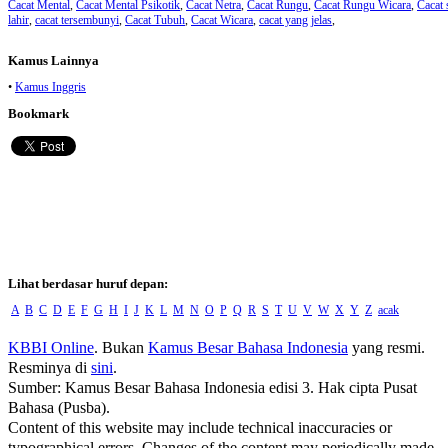
Cacat Mental
,
Cacat Mental Psikotik
,
Cacat Netra
,
Cacat Rungu
,
Cacat Rungu Wicara
,
Cacat 
lahir
,
cacat tersembunyi
,
Cacat Tubuh
,
Cacat Wicara
,
cacat yang jelas
,
Kamus Lainnya
•
Kamus Inggris
Bookmark
Lihat berdasar huruf depan:
A
B
C
D
E
F
G
H
I
J
K
L
M
N
O
P
Q
R
S
T
U
V
W
X
Y
Z
acak
KBBI Online
. Bukan
Kamus Besar Bahasa Indonesia
yang resmi.
Resminya di
sini
.
Sumber: Kamus Besar Bahasa Indonesia edisi 3. Hak cipta Pusat
Bahasa (Pusba).
Content of this website may include technical inaccuracies or
typographical errors. Changes of the content may periodically made