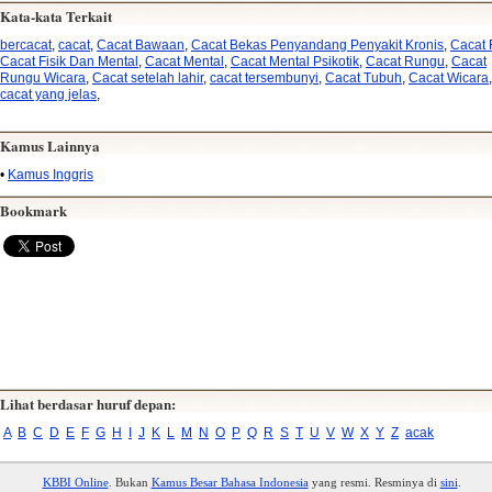
Kata-kata Terkait
bercacat
,
cacat
,
Cacat Bawaan
,
Cacat Bekas Penyandang Penyakit Kronis
,
Cacat 
Cacat Fisik Dan Mental
,
Cacat Mental
,
Cacat Mental Psikotik
,
Cacat Rungu
,
Cacat
Rungu Wicara
,
Cacat setelah lahir
,
cacat tersembunyi
,
Cacat Tubuh
,
Cacat Wicara
,
cacat yang jelas
,
Kamus Lainnya
•
Kamus Inggris
Bookmark
Lihat berdasar huruf depan:
A
B
C
D
E
F
G
H
I
J
K
L
M
N
O
P
Q
R
S
T
U
V
W
X
Y
Z
acak
KBBI Online
. Bukan
Kamus Besar Bahasa Indonesia
yang resmi. Resminya di
sini
.