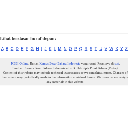
Lihat berdasar huruf depan:
A
B
C
D
E
F
G
H
I
J
K
L
M
N
O
P
Q
R
S
T
U
V
W
X
Y
Z
KBBI Online
. Bukan
Kamus Besar Bahasa Indonesia
yang resmi. Resminya di
sini
.
Sumber: Kamus Besar Bahasa Indonesia edisi 3. Hak cipta Pusat Bahasa (Pusba).
Content of this website may include technical inaccuracies or typographical errors. Changes of
the content may periodically made to the information contained herein. We make no warranty t
any materials in this website.