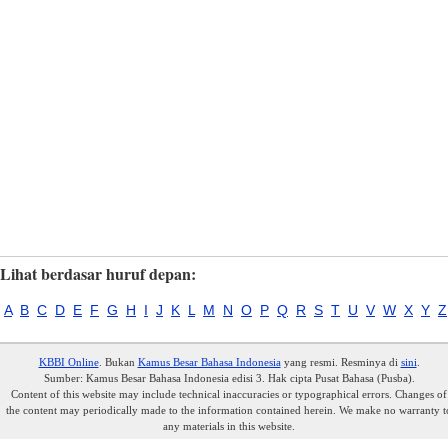
Lihat berdasar huruf depan:
A
B
C
D
E
F
G
H
I
J
K
L
M
N
O
P
Q
R
S
T
U
V
W
X
Y
Z
KBBI Online
. Bukan
Kamus Besar Bahasa Indonesia
yang resmi. Resminya di
sini
.
Sumber: Kamus Besar Bahasa Indonesia edisi 3. Hak cipta Pusat Bahasa (Pusba).
Content of this website may include technical inaccuracies or typographical errors. Changes of
the content may periodically made to the information contained herein. We make no warranty t
any materials in this website.