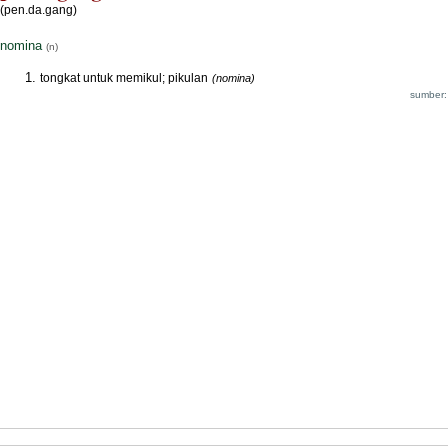
(pen.da.gang)
nomina
(n)
tongkat untuk memikul; pikulan
(nomina)
sumber: