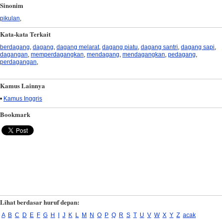
Sinonim
pikulan
,
Kata-kata Terkait
berdagang
,
dagang
,
dagang melarat
,
dagang piatu
,
dagang santri
,
dagang sapi
,
dagangan
,
memperdagangkan
,
mendagang
,
mendagangkan
,
pedagang
,
perdagangan
,
Kamus Lainnya
•
Kamus Inggris
Bookmark
Lihat berdasar huruf depan:
A
B
C
D
E
F
G
H
I
J
K
L
M
N
O
P
Q
R
S
T
U
V
W
X
Y
Z
acak