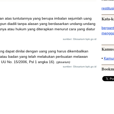
restitusi
Kata-k
n atas tuntutannya yang berupa imbalan sejumlah uang
aupun diadili tanpa alasan yang berdasarkan undang-undang
bergant
gnya atau hukum yang diterapkan menurut cara yang diatur
mengga
sumber: Glosarium bpk.go.id
Kamus
ng dapat dinilai dengan uang yang harus dikembalikan
 atau badan yang telah melakukan perbuatan melawan
•
Kamus
 UU No. 15/2006, Psl 1 angka 16).
(glosarium)
sumber: Glosarium bpk.go.id
Bookm