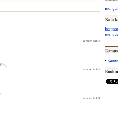
mengal
Kata-k
bergant
mengga
sumber: kbbi3
Kamus
•
Kamus
 itu;
sumber: kbbi3
Bookm
;
sumber: kbbi3