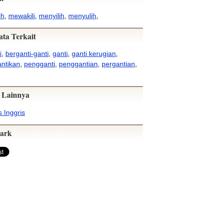
ih
,
mewakili
,
menyilih
,
menyulih
,
ata Terkait
i
,
berganti-ganti
,
ganti
,
ganti kerugian
,
ntikan
,
pengganti
,
penggantian
,
pergantian
,
 Lainnya
 Inggris
ark