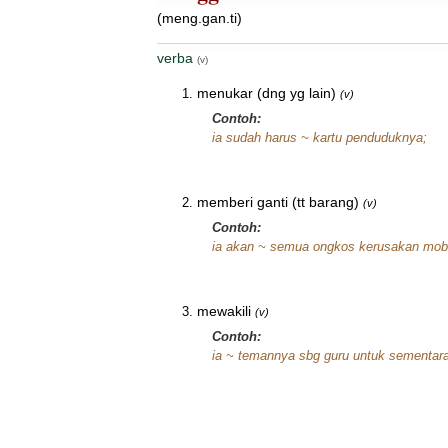
(meng.gan.ti)
verba
(v)
menukar (dng yg lain)
(v)
Contoh:
ia sudah harus ~ kartu penduduknya;
memberi ganti (tt barang)
(v)
Contoh:
ia akan ~ semua ongkos kerusakan mobil
mewakili
(v)
Contoh:
ia ~ temannya sbg guru untuk sementara