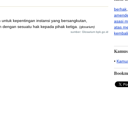
berhak
amend
 untuk kepentingan instansi yang bersangkutan,
asasi m
n dengan sesuatu hak kepada pihak ketiga.
atas m
(glosarium)
sumber: Glosarium bpk.go.id
kembali
Kamus
•
Kamus
Bookm