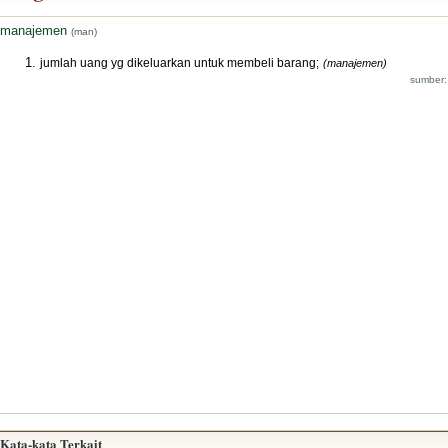
manajemen
(man)
jumlah uang yg dikeluarkan untuk membeli barang;
(manajemen)
sumber:
Kata-kata Terkait