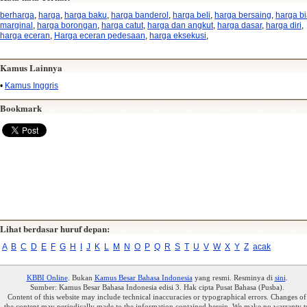
berharga
,
harga
,
harga baku
,
harga banderol
,
harga beli
,
harga bersaing
,
harga b
marginal
,
harga borongan
,
harga catut
,
harga dan angkut
,
harga dasar
,
harga diri
,
harga eceran
,
Harga eceran pedesaan
,
harga eksekusi
,
Kamus Lainnya
•
Kamus Inggris
Bookmark
Lihat berdasar huruf depan:
A
B
C
D
E
F
G
H
I
J
K
L
M
N
O
P
Q
R
S
T
U
V
W
X
Y
Z
acak
KBBI Online
. Bukan
Kamus Besar Bahasa Indonesia
yang resmi. Resminya di
sini
.
Sumber: Kamus Besar Bahasa Indonesia edisi 3. Hak cipta Pusat Bahasa (Pusba).
Content of this website may include technical inaccuracies or typographical errors. Changes of
the content may periodically made to the information contained herein. We make no warranty t