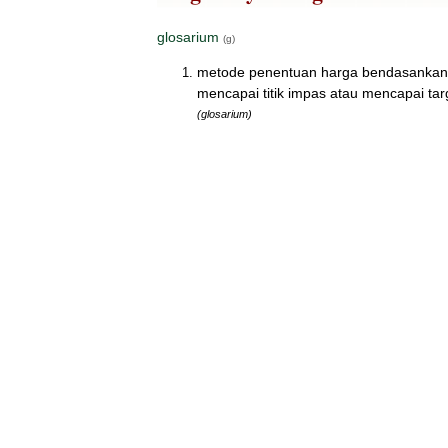
glosarium
(g)
metode penentuan harga bendasankan b
mencapai titik impas atau mencapai targ
(glosarium)