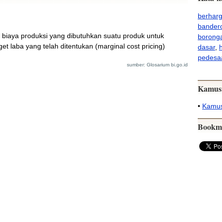
berhar
bandero
iaya produksi yang dibutuhkan suatu produk untuk
borong
et laba yang telah ditentukan (marginal cost pricing)
dasar
,
h
pedesa
sumber: Glosarium bi.go.id
Kamus
•
Kamus
Bookm