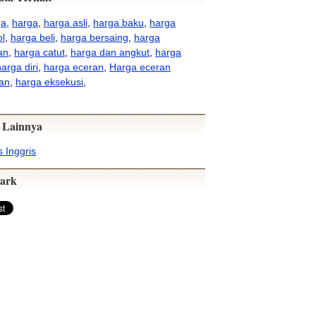
ga
,
harga
,
harga asli
,
harga baku
,
harga
l
,
harga beli
,
harga bersaing
,
harga
an
,
harga catut
,
harga dan angkut
,
harga
arga diri
,
harga eceran
,
Harga eceran
an
,
harga eksekusi
,
 Lainnya
 Inggris
ark