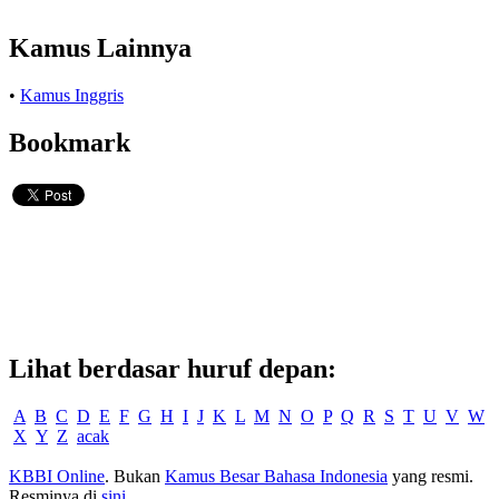
Kamus Lainnya
•
Kamus Inggris
Bookmark
Lihat berdasar huruf depan:
A
B
C
D
E
F
G
H
I
J
K
L
M
N
O
P
Q
R
S
T
U
V
W
X
Y
Z
acak
KBBI Online
. Bukan
Kamus Besar Bahasa Indonesia
yang resmi.
Resminya di
sini
.