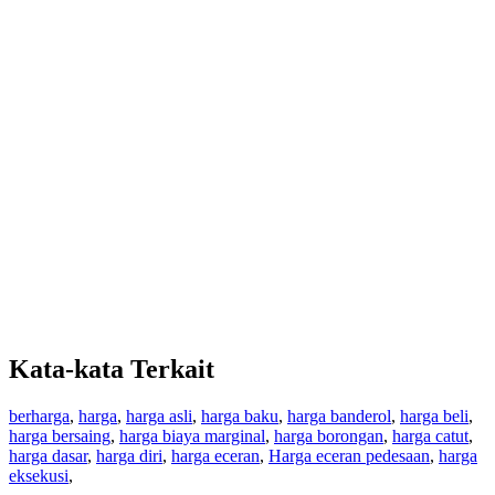
Kata-kata Terkait
berharga
,
harga
,
harga asli
,
harga baku
,
harga banderol
,
harga beli
,
harga bersaing
,
harga biaya marginal
,
harga borongan
,
harga catut
,
harga dasar
,
harga diri
,
harga eceran
,
Harga eceran pedesaan
,
harga
eksekusi
,