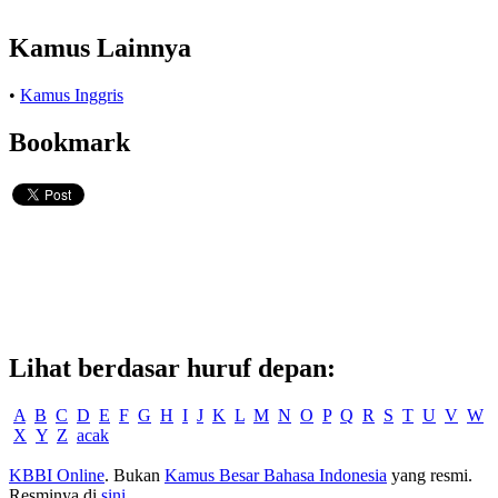
Kamus Lainnya
•
Kamus Inggris
Bookmark
Lihat berdasar huruf depan:
A
B
C
D
E
F
G
H
I
J
K
L
M
N
O
P
Q
R
S
T
U
V
W
X
Y
Z
acak
KBBI Online
. Bukan
Kamus Besar Bahasa Indonesia
yang resmi.
Resminya di
sini
.