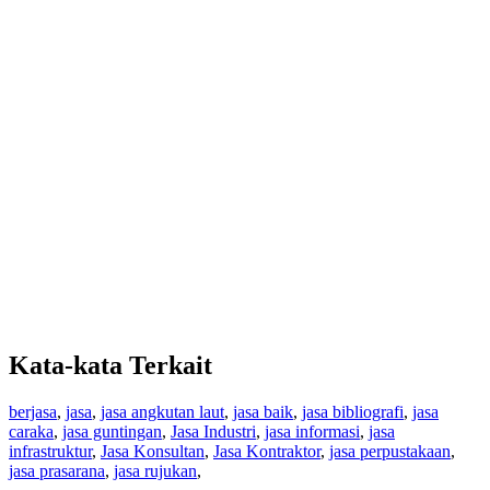
Kata-kata Terkait
berjasa
,
jasa
,
jasa angkutan laut
,
jasa baik
,
jasa bibliografi
,
jasa
caraka
,
jasa guntingan
,
Jasa Industri
,
jasa informasi
,
jasa
infrastruktur
,
Jasa Konsultan
,
Jasa Kontraktor
,
jasa perpustakaan
,
jasa prasarana
,
jasa rujukan
,