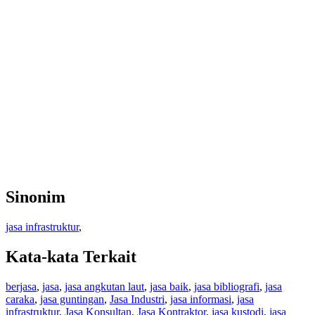
Sinonim
jasa infrastruktur
,
Kata-kata Terkait
berjasa
,
jasa
,
jasa angkutan laut
,
jasa baik
,
jasa bibliografi
,
jasa
caraka
,
jasa guntingan
,
Jasa Industri
,
jasa informasi
,
jasa
infrastruktur
,
Jasa Konsultan
,
Jasa Kontraktor
,
jasa kustodi
,
jasa