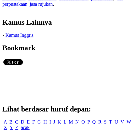
perpustakaan
,
jasa rujukan
,
Kamus Lainnya
•
Kamus Inggris
Bookmark
Lihat berdasar huruf depan:
A
B
C
D
E
F
G
H
I
J
K
L
M
N
O
P
Q
R
S
T
U
V
W
X
Y
Z
acak