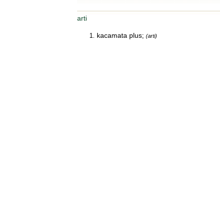
arti
kacamata plus;
(arti)