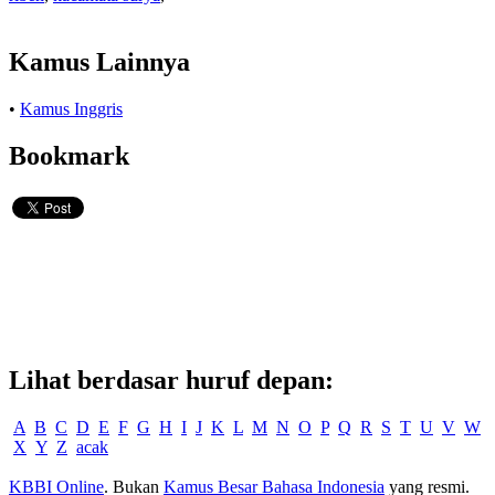
Kamus Lainnya
•
Kamus Inggris
Bookmark
Lihat berdasar huruf depan:
A
B
C
D
E
F
G
H
I
J
K
L
M
N
O
P
Q
R
S
T
U
V
W
X
Y
Z
acak
KBBI Online
. Bukan
Kamus Besar Bahasa Indonesia
yang resmi.