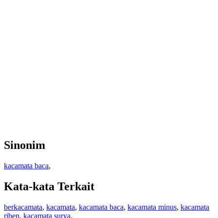
Sinonim
kacamata baca
,
Kata-kata Terkait
berkacamata
,
kacamata
,
kacamata baca
,
kacamata minus
,
kacamata
riben
,
kacamata surya
,