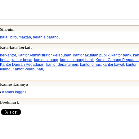
Sinonim
balai
,
biro
,
maktab
,
belanja barang
,
Kata-kata Terkait
berkantor
,
Kantor Administrator Pelabuhan
,
kantor akuntan publik
,
kantor bank
,
kan
berita
,
kantor besar
,
kantor cabang
,
kantor cabang bank
,
Kantor Cabang Pegadaia
Kantor Daerah Pegadaian
,
kantor departemen
,
kantor dinas
,
kantor kawat
,
kantor
lelang
,
Kantor Pelabuhan
,
Kamus Lainnya
•
Kamus Inggris
Bookmark