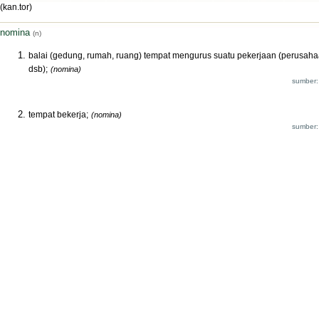
(kan.tor)
nomina
(n)
balai (gedung, rumah, ruang) tempat mengurus suatu pekerjaan (perusah
dsb);
(nomina)
sumber:
tempat bekerja;
(nomina)
sumber: